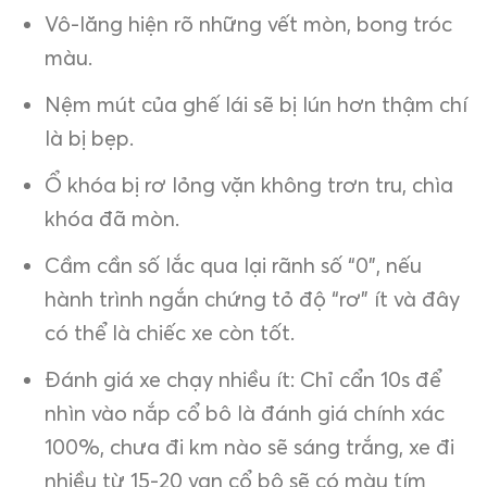
Vô-lăng hiện rõ những vết mòn, bong tróc
màu.
Nệm mút của ghế lái sẽ bị lún hơn thậm chí
là bị bẹp.
Ổ khóa bị rơ lỏng vặn không trơn tru, chìa
khóa đã mòn.
Cầm cần số lắc qua lại rãnh số “0”, nếu
hành trình ngắn chứng tỏ độ “rơ” ít và đây
có thể là chiếc xe còn tốt.
Đánh giá xe chạy nhiều ít: Chỉ cẩn 10s để
nhìn vào nắp cổ bô là đánh giá chính xác
100%, chưa đi km nào sẽ sáng trắng, xe đi
nhiều từ 15-20 vạn cổ bô sẽ có màu tím