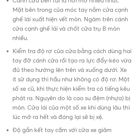
Cánh cửa bên tài là nơi mở nhiều nhất:
Mặt bên trong của móc tay nắm cửa cạnh
ghế lái xuất hiện vết mòn. Ngàm trên cánh
cửa cạnh ghế lái và chốt cửa trụ B mòn
nhiều.
Kiểm tra độ rơ của cửa bằng cách dùng hai
tay đỡ cánh cửa rồi tạo ra lực đẩy-kéo vừa
đủ theo hướng lên trên và xuống dưới. Xe
ít sử dụng thì hầu như không có độ rơ. Một
số xe cũ, khi thực hiện kiểm tra có tiếng kêu
phát ra. Nguyên do là cao su đệm (nhựa) bị
mòn. Cửa lái của một số xe khi dùng lâu thì
lúc mở ra hết và đóng lại sẽ bị xệ.
Độ gắn kết tay cầm với cửa xe giảm