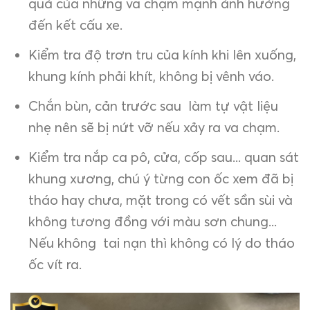
quả của những va chạm mạnh ảnh hưởng
đến kết cấu xe.
Kiểm tra độ trơn tru của kính khi lên xuống,
khung kính phải khít, không bị vênh váo.
Chắn bùn, cản trước sau làm tự vật liệu
nhẹ nên sẽ bị nứt vỡ nếu xảy ra va chạm.
Kiểm tra nắp ca pô, cửa, cốp sau... quan sát
khung xương, chú ý từng con ốc xem đã bị
tháo hay chưa, mặt trong có vết sần sùi và
không tương đồng với màu sơn chung...
Nếu không tai nạn thì không có lý do tháo
ốc vít ra.