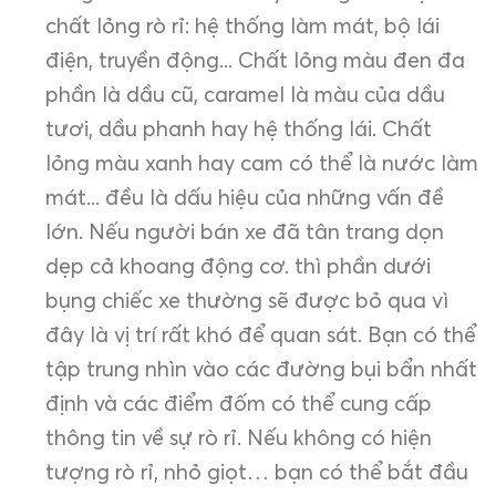
chất lỏng rò rỉ: hệ thống làm mát, bộ lái
điện, truyền động... Chất lỏng màu đen đa
phần là dầu cũ, caramel là màu của dầu
tươi, dầu phanh hay hệ thống lái. Chất
lỏng màu xanh hay cam có thể là nước làm
mát... đều là dấu hiệu của những vấn đề
lớn. Nếu người bán xe đã tân trang dọn
dẹp cả khoang động cơ. thì phần dưới
bụng chiếc xe thường sẽ được bỏ qua vì
đây là vị trí rất khó để quan sát. Bạn có thể
tập trung nhìn vào các đường bụi bẩn nhất
định và các điểm đốm có thể cung cấp
thông tin về sự rò rỉ. Nếu không có hiện
tượng rò rỉ, nhỏ giọt… bạn có thể bắt đầu