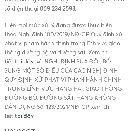
số điện thoại
069 234 259
3
.
Hiện mọi mức xử lý đang được thực hiện
theo Nghị định 100/2019/NĐ-CP Quy định xử
phạt vi phạm hành chính trong lĩnh vực giao
thông đường bộ và đường sắt. Xem chi
tiết
tại đây
và
NGHỊ ĐỊNH
SỬA ĐỔI, BỔ
SUNG MỘT SỐ ĐIỀU CỦA CÁC NGHỊ ĐỊNH
QUY ĐỊNH XỬ PHẠT VI PHẠM HÀNH CHÍNH
TRONG LĨNH VỰC HÀNG HẢI; GIAO THÔNG
ĐƯỜNG BỘ, ĐƯỜNG SẮT; HÀNG KHÔNG
DÂN DỤNG Số: 123/2021/NĐ-CP, xem chi
tiết
tại đây