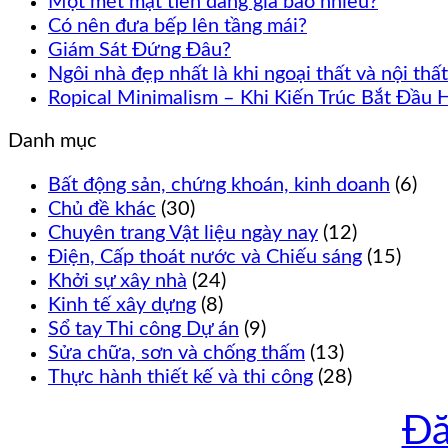
Một mét mặt tiền đáng giá báo nhiêu?
Có nên đưa bếp lên tầng mái?
Giám Sát Đứng Đâu?
Ngôi nhà đẹp nhất là khi ngoại thất và nội th
Ropical Minimalism – Khi Kiến Trúc Bắt Đầu 
Danh mục
Bất động sản, chứng khoán, kinh doanh
(6)
Chủ đề khác
(30)
Chuyên trang Vật liệu ngày nay
(12)
Điện, Cấp thoát nước và Chiếu sáng
(15)
Khởi sự xây nhà
(24)
Kinh tế xây dựng
(8)
Sổ tay Thi công Dự án
(9)
Sửa chữa, sơn và chống thấm
(13)
Thực hành thiết kế và thi công
(28)
Đă