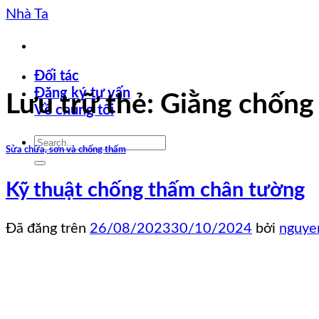
Chuyển
Nhà Ta
đến
nội
dung
Đối tác
Đăng ký tư vấn
Lưu trữ thẻ:
Giằng chống
Về chúng tôi
Sửa chữa, sơn và chống thấm
Kỹ thuật chống thấm chân tường
Đã đăng trên
26/08/2023
30/10/2024
bởi
nguye