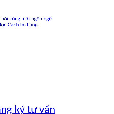
ất nói cùng một ngôn ngữ
Học Cách Im Lặng
ng ký tư vấn