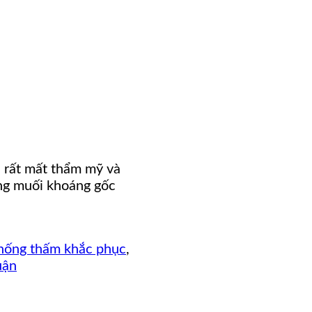
. rất mất thẩm mỹ và
ợng muối khoáng gốc
hống thấm khắc phục
,
uận