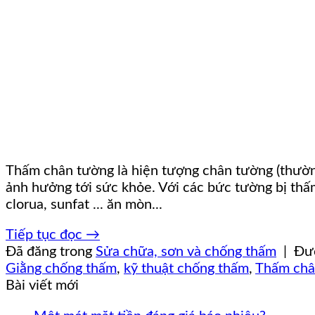
Thấm chân tường là hiện tượng chân tường (thường
ảnh hưởng tới sức khỏe. Với các bức tường bị thấ
clorua, sunfat ... ăn mòn...
Tiếp tục đọc
→
Đã đăng trong
Sửa chữa, sơn và chống thấm
|
Đư
Giằng chống thấm
,
kỹ thuật chống thấm
,
Thấm châ
Bài viết mới