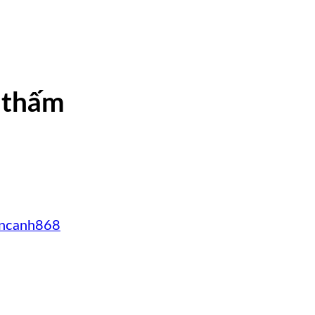
 thấm
ncanh868