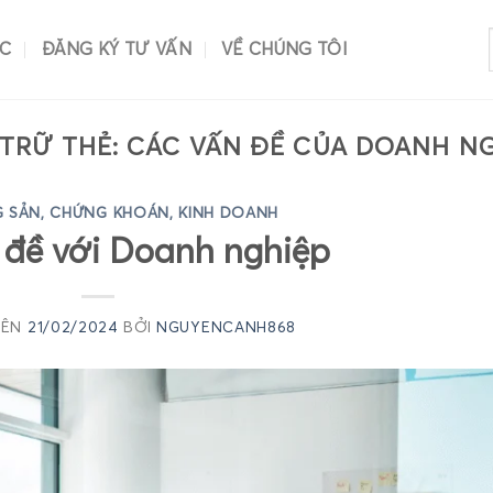
ÁC
ĐĂNG KÝ TƯ VẤN
VỀ CHÚNG TÔI
TRỮ THẺ:
CÁC VẤN ĐỀ CỦA DOANH N
 SẢN, CHỨNG KHOÁN, KINH DOANH
 đề với Doanh nghiệp
RÊN
21/02/2024
BỞI
NGUYENCANH868