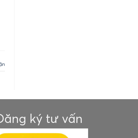
uận
Đăng ký tư vấn