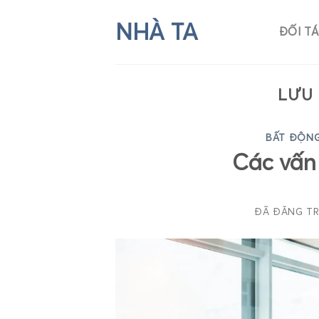
Chuyển
NHÀ TA
đến
ĐỐI T
nội
dung
LƯU 
BẤT ĐỘNG
Các vấn
ĐÃ ĐĂNG T