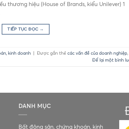
ều thương hiệu (House of Brands, kiểu Unilever) 1
.
TIẾP TỤC ĐỌC
→
án, kinh doanh
|
Được gắn thẻ
các vấn đề của doanh nghiệp
,
Để lại một bình l
DANH MỤC
Bất động sản, chứng khoán, kinh