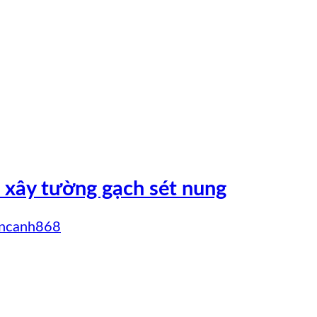
 xây tường gạch sét nung
ncanh868