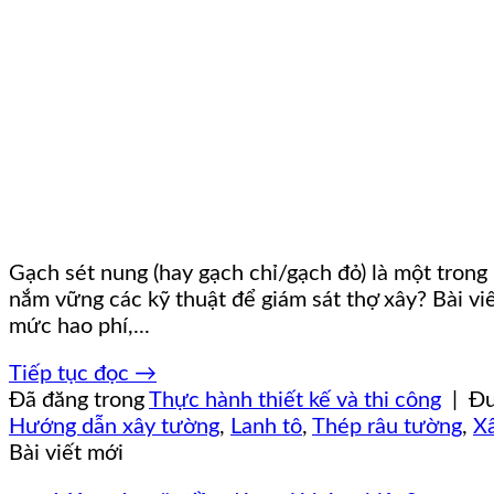
Gạch sét nung (hay gạch chỉ/gạch đỏ) là một trong
nắm vững các kỹ thuật để giám sát thợ xây? Bài viế
mức hao phí,...
Tiếp tục đọc
→
Đã đăng trong
Thực hành thiết kế và thi công
|
Đư
Hướng dẫn xây tường
,
Lanh tô
,
Thép râu tường
,
X
Bài viết mới