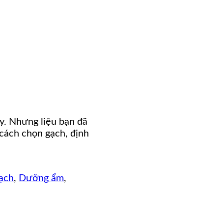
ay. Nhưng liệu bạn đã
 cách chọn gạch, định
ạch
,
Dưỡng ẩm
,