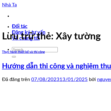
Chuyển
Nhà Ta
đến
nội
dung
Đối tác
Đăng ký tư vấn
Lưu trữ thẻ:
Xây tường
Về chúng tôi
Thực hành thiết kế và thi công
Hướng dẫn thi công và nghiệm thu
Đã đăng trên
07/08/2023
13/01/2025
bởi
nguye