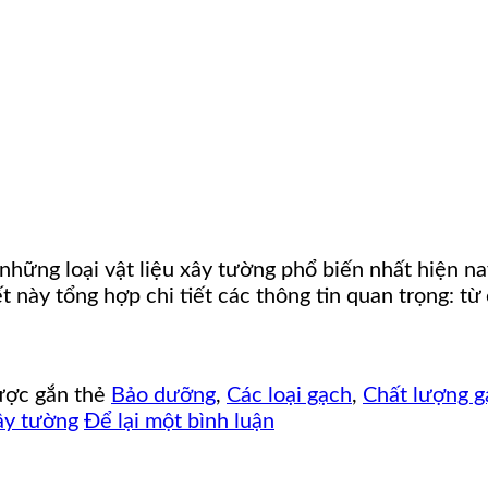
 những loại vật liệu xây tường phổ biến nhất hiện n
t này tổng hợp chi tiết các thông tin quan trọng: từ
ợc gắn thẻ
Bảo dưỡng
,
Các loại gạch
,
Chất lượng g
ây tường
Để lại một bình luận