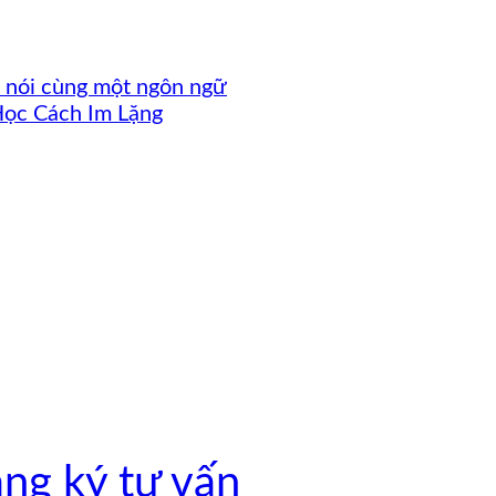
ất nói cùng một ngôn ngữ
Học Cách Im Lặng
ng ký tư vấn