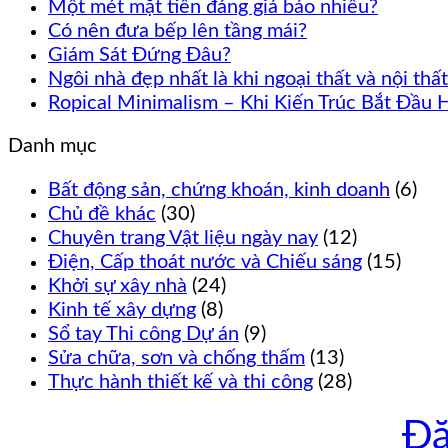
Một mét mặt tiền đáng giá báo nhiêu?
Có nên đưa bếp lên tầng mái?
Giám Sát Đứng Đâu?
Ngôi nhà đẹp nhất là khi ngoại thất và nội th
Ropical Minimalism – Khi Kiến Trúc Bắt Đầu 
Danh mục
Bất động sản, chứng khoán, kinh doanh
(6)
Chủ đề khác
(30)
Chuyên trang Vật liệu ngày nay
(12)
Điện, Cấp thoát nước và Chiếu sáng
(15)
Khởi sự xây nhà
(24)
Kinh tế xây dựng
(8)
Sổ tay Thi công Dự án
(9)
Sửa chữa, sơn và chống thấm
(13)
Thực hành thiết kế và thi công
(28)
Đă