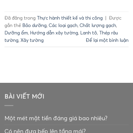
Đã đăng trong
Thực hành thiết kế và thi công
|
Được
gắn thẻ
Bảo dưỡng
,
Các loại gạch
,
Chất lượng gạch
,
Dưỡng ẩm
,
Hướng dẫn xây tường
,
Lanh tô
,
Thép râu
tường
,
Xây tường
Để lại một bình luận
BÀI VIẾT MỚI
Một mét mặt tiền đáng giá bao nhiêu?
Có nên đưa bếp lên tầng mái?