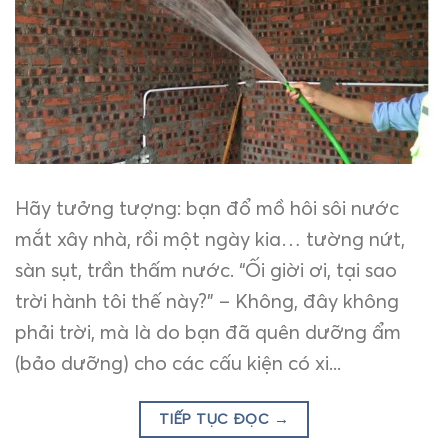
Hãy tưởng tượng: bạn đổ mồ hôi sôi nước
mắt xây nhà, rồi một ngày kia… tường nứt,
sàn sụt, trần thấm nước. “Ối giời ơi, tại sao
trời hành tôi thế này?” – Không, đây không
phải trời, mà là do bạn đã quên dưỡng ẩm
(bảo dưỡng) cho các cấu kiện có xi...
TIẾP TỤC ĐỌC
→