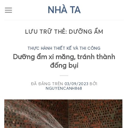
Chuyển
NHÀ TA
đến
nội
dung
LƯU TRỮ THẺ:
DƯỠNG ẨM
THỰC HÀNH THIẾT KẾ VÀ THI CÔNG
Dưỡng ẩm xi măng, tránh thành
đống bụi
ĐÃ ĐĂNG TRÊN
03/09/2023
BỞI
NGUYENCANH868