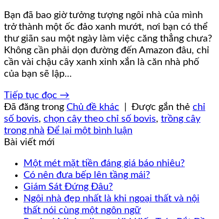
Bạn đã bao giờ tưởng tượng ngôi nhà của mình
trở thành một ốc đảo xanh mướt, nơi bạn có thể
thư giãn sau một ngày làm việc căng thẳng chưa?
Không cần phải dọn đường đến Amazon đâu, chỉ
cần vài chậu cây xanh xinh xắn là căn nhà phố
của bạn sẽ lập...
Tiếp tục đọc
→
Đã đăng trong
Chủ đề khác
|
Được gắn thẻ
chỉ
số bovis
,
chọn cây theo chỉ số bovis
,
trồng cây
trong nhà
Để lại một bình luận
Bài viết mới
Một mét mặt tiền đáng giá báo nhiêu?
Có nên đưa bếp lên tầng mái?
Giám Sát Đứng Đâu?
Ngôi nhà đẹp nhất là khi ngoại thất và nội
thất nói cùng một ngôn ngữ