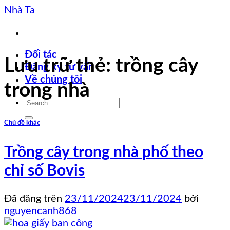
Chuyển
Nhà Ta
đến
nội
dung
Đối tác
Lưu trữ thẻ:
trồng cây
Đăng ký tư vấn
Về chúng tôi
trong nhà
Chủ đề khác
Trồng cây trong nhà phố theo
chỉ số Bovis
Đã đăng trên
23/11/2024
23/11/2024
bởi
nguyencanh868