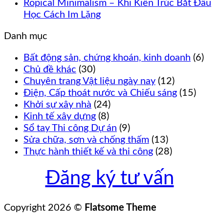
Ropical Minimalism – Khi Kiến Trúc Bắt Đầu
Học Cách Im Lặng
Danh mục
Bất động sản, chứng khoán, kinh doanh
(6)
Chủ đề khác
(30)
Chuyên trang Vật liệu ngày nay
(12)
Điện, Cấp thoát nước và Chiếu sáng
(15)
Khởi sự xây nhà
(24)
Kinh tế xây dựng
(8)
Sổ tay Thi công Dự án
(9)
Sửa chữa, sơn và chống thấm
(13)
Thực hành thiết kế và thi công
(28)
Đăng ký tư vấn
Copyright 2026 ©
Flatsome Theme