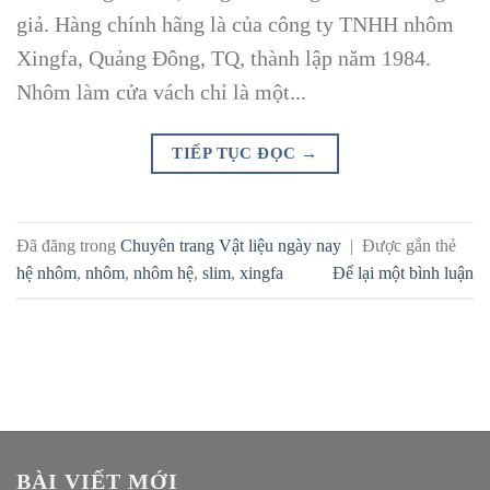
giả. Hàng chính hãng là của công ty TNHH nhôm
Xingfa, Quảng Đông, TQ, thành lập năm 1984.
Nhôm làm cửa vách chỉ là một...
TIẾP TỤC ĐỌC
→
Đã đăng trong
Chuyên trang Vật liệu ngày nay
|
Được gắn thẻ
hệ nhôm
,
nhôm
,
nhôm hệ
,
slim
,
xingfa
Để lại một bình luận
BÀI VIẾT MỚI