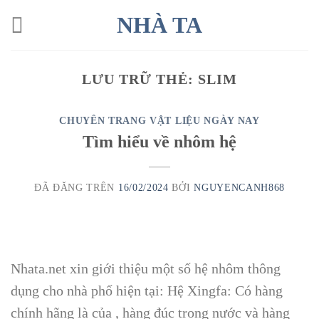
Chuyển
NHÀ TA
đến
nội
dung
LƯU TRỮ THẺ:
SLIM
CHUYÊN TRANG VẬT LIỆU NGÀY NAY
Tìm hiểu về nhôm hệ
ĐÃ ĐĂNG TRÊN
16/02/2024
BỞI
NGUYENCANH868
Nhata.net xin giới thiệu một số hệ nhôm thông
dụng cho nhà phố hiện tại: Hệ Xingfa: Có hàng
chính hãng là của , hàng đúc trong nước và hàng