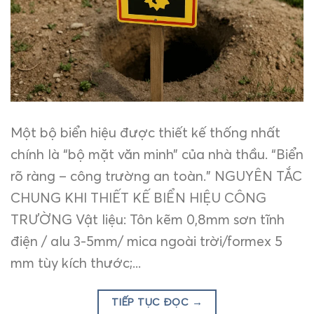
Một bộ biển hiệu được thiết kế thống nhất
chính là “bộ mặt văn minh” của nhà thầu. “Biển
rõ ràng – công trường an toàn.” NGUYÊN TẮC
CHUNG KHI THIẾT KẾ BIỂN HIỆU CÔNG
TRƯỜNG Vật liệu: Tôn kẽm 0,8mm sơn tĩnh
điện / alu 3-5mm/ mica ngoài trời/formex 5
mm tùy kích thước;...
TIẾP TỤC ĐỌC
→