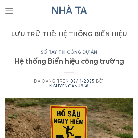
Chuyển
NHÀ TA
đến
nội
dung
LƯU TRỮ THẺ:
HỆ THỐNG BIỂN HIỆU
SỔ TAY THI CÔNG DỰ ÁN
Hệ thống Biển hiệu công trường
ĐÃ ĐĂNG TRÊN
02/11/2025
BỞI
NGUYENCANH868