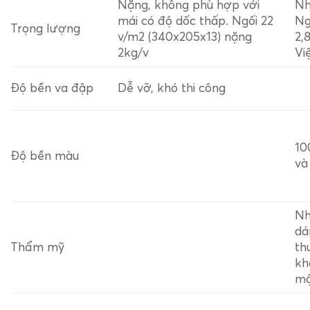
Nặng, không phù hợp với
Nh
mái có độ dốc thấp. Ngối 22
Ng
Trọng lượng
v/m2 (340x205x13) nặng
2,
2kg/v
Vi
Độ bền va đập
Dễ vỡ, khó thi công
10
Độ bền màu
và
Nh
dá
Thẩm mỹ
th
kh
mộ