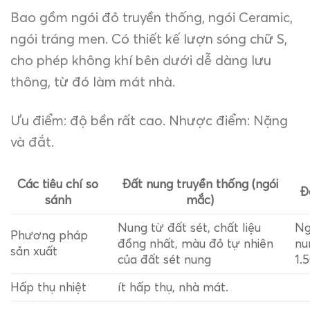
Bao gồm ngói đỏ truyền thống, ngói Ceramic,
ngói tráng men. Có thiết kế lượn sóng chữ S,
cho phép không khí bên dưới dễ dàng lưu
thông, từ đó làm mát nhà.
Ưu điểm: độ bền rất cao. Nhược điểm: Nặng
và đắt.
Các tiêu chí so
Đất nung truyền thống (ngói
Đ
sánh
mắc)
Nung từ đất sét, chất liệu
Ng
Phương pháp
đồng nhất, màu đỏ tự nhiên
nu
sản xuất
của đất sét nung
1.
Hấp thụ nhiệt
ít hấp thụ, nhà mát.