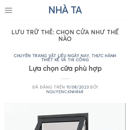
Chuyển
NHÀ TA
đến
nội
dung
LƯU TRỮ THẺ:
CHỌN CỬA NHƯ THẾ
NÀO
CHUYÊN TRANG VẬT LIỆU NGÀY NAY
,
THỰC HÀNH
THIẾT KẾ VÀ THI CÔNG
Lựa chọn cửa phù hợp
ĐÃ ĐĂNG TRÊN
11/08/2023
BỞI
NGUYENCANH868