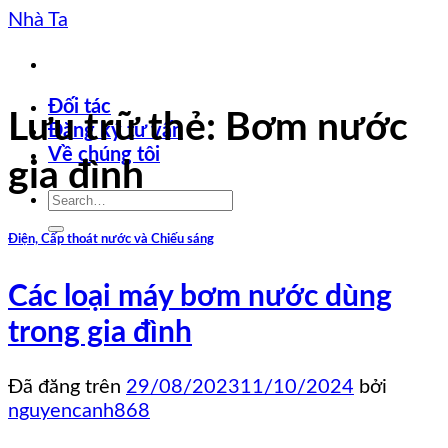
Chuyển
Nhà Ta
đến
nội
dung
Đối tác
Lưu trữ thẻ:
Bơm nước
Đăng ký tư vấn
Về chúng tôi
gia đình
Điện, Cấp thoát nước và Chiếu sáng
Các loại máy bơm nước dùng
trong gia đình
Đã đăng trên
29/08/2023
11/10/2024
bởi
nguyencanh868