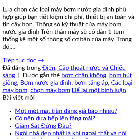
Lựa chọn các loại máy bơm nước gia đình phù
hợp giúp bạn tiết kiệm chi phí, thiết bị an toàn và
tin cậy hơn. Thông số kỹ thuật của máy bơm
nước gia đình Trên thân máy sẽ có dán 1 tem
thống kê một số thông số cơ bản của máy. Trong
đó:...
Tiếp tục đọc
→
Đã đăng trong
Điện, Cấp thoát nước và Chiếu
sáng
|
Được gắn thẻ
bơm chân không
,
bơm hút
giếng
,
Bơm nước gia đình
,
bơm tăng áp
,
Các loại
máy bơm
,
chọn máy bơm
Để lại một bình luận
Bài viết mới
Một mét mặt tiền đáng giá báo nhiêu?
Có nên đưa bếp lên tầng mái?
Giám Sát Đứng Đâu?
Ngôi nhà đẹp nhất là khi ngoại thất và nội