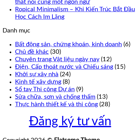
thất nói cùng một ngôn ngữ
Ropical Minimalism – Khi Kiến Trúc Bắt Đầu
Học Cách Im Lặng
Danh mục
Bất động sản, chứng khoán, kinh doanh
(6)
Chủ đề khác
(30)
Chuyên trang Vật liệu ngày nay
(12)
Điện, Cấp thoát nước và Chiếu sáng
(15)
Khởi sự xây nhà
(24)
Kinh tế xây dựng
(8)
Sổ tay Thi công Dự án
(9)
Sửa chữa, sơn và chống thấm
(13)
Thực hành thiết kế và thi công
(28)
Đăng ký tư vấn